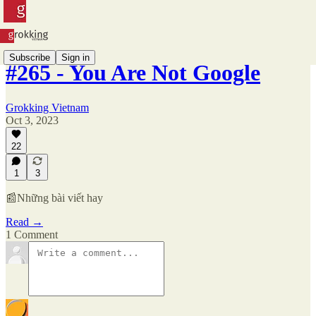
Subscribe
Sign in
#265 - You Are Not Google
Grokking Vietnam
Oct 3, 2023
22
1
3
📰Những bài viết hay
Read →
1 Comment