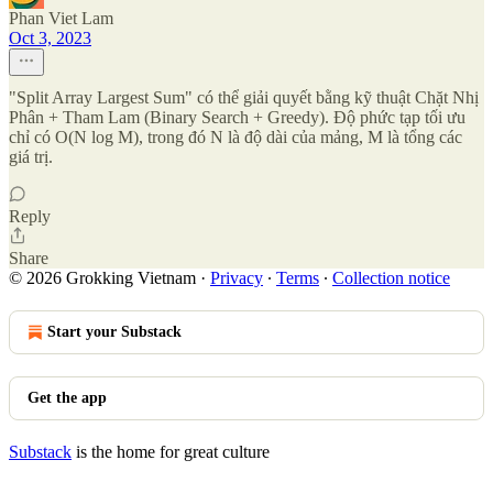
Phan Viet Lam
Oct 3, 2023
"Split Array Largest Sum" có thể giải quyết bằng kỹ thuật Chặt Nhị
Phân + Tham Lam (Binary Search + Greedy). Độ phức tạp tối ưu
chỉ có O(N log M), trong đó N là độ dài của mảng, M là tổng các
giá trị.
Reply
Share
© 2026 Grokking Vietnam
·
Privacy
∙
Terms
∙
Collection notice
Start your Substack
Get the app
Substack
is the home for great culture