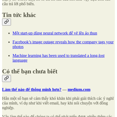
câu trả lời phổ biến.
Tin tức khác
Một start-up dùng neural network để vẽ lên áo thun
Facebook’s image outage reveals how the company tags your
photos
Machine learning has been used to translated a long-lost
language
Có thể bạn chưa biết
Làm thế nào để thông minh hơn?
—
medium.com
Hẳn một số bạn sẽ cảm thấy khó khăn khi phải giải thích các ý nghĩ
của mình, ví dụ như khi viết email, hay khi nói chuyện với đồng
nghiệp.
Vậy làm thế nào để chúng ta có thể phát triển được nhiều thêm các