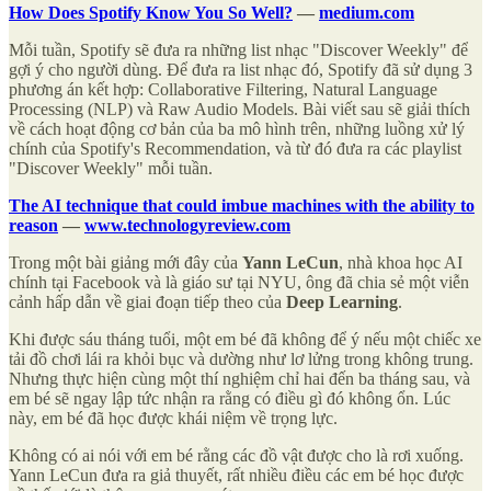
How Does Spotify Know You So Well?
—
medium.com
Mỗi tuần, Spotify sẽ đưa ra những list nhạc "Discover Weekly" để
gợi ý cho người dùng. Để đưa ra list nhạc đó, Spotify đã sử dụng 3
phương án kết hợp: Collaborative Filtering, Natural Language
Processing (NLP) và Raw Audio Models. Bài viết sau sẽ giải thích
về cách hoạt động cơ bản của ba mô hình trên, những luồng xử lý
chính của Spotify's Recommendation, và từ đó đưa ra các playlist
"Discover Weekly" mỗi tuần.
The AI technique that could imbue machines with the ability to
reason
—
www.technologyreview.com
Trong một bài giảng mới đây của
Yann LeCun
, nhà khoa học AI
chính tại Facebook và là giáo sư tại NYU, ông đã chia sẻ một viễn
cảnh hấp dẫn về giai đoạn tiếp theo của
Deep Learning
.
Khi được sáu tháng tuổi, một em bé đã không để ý nếu một chiếc xe
tải đồ chơi lái ra khỏi bục và dường như lơ lửng trong không trung.
Nhưng thực hiện cùng một thí nghiệm chỉ hai đến ba tháng sau, và
em bé sẽ ngay lập tức nhận ra rằng có điều gì đó không ổn. Lúc
này, em bé đã học được khái niệm về trọng lực.
Không có ai nói với em bé rằng các đồ vật được cho là rơi xuống.
Yann LeCun đưa ra giả thuyết, rất nhiều điều các em bé học được