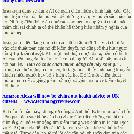
instagram-press.com
Instagram đang sử dụng AI để ngăn chặn những bình luận xấu. Các
bình luận xấu luôn là một vấn đề phức tạp vì quy mô và sắc thái của
nó. Những điều đơn giản như các comment mang ý mỉa mai hoặc
thậm chí sai chính tả có thể khiến hệ thống hiểu nhầm ý nghĩa của
thông điệp.
Instagram, hiện đang thử một cách tiếp cận mới. Thay vì chỉ dựa
vào các thuật toán của nó để kiểm duyệt, nó cũng sẽ thu hút người
dùng
Tự kiểm duyệt
. Khi một bình luận được đăng, nếu mô hình
AI của nền tảng đánh dấu nó là có hại, người đăng sẽ thấy một câu
hỏi bật lên, "
Bạn có chắc chắn muốn đăng bài này không?
".
Trong các thử nghiệm đầu tiên, Instagram đã thấy tính năng khuyến
khích nhiều người hủy bỏ ý kiến ​​của họ. Đó là một chiến thuật
thông minh để cố gắng giảm bớt một số gánh nặng về kiểm duyệt
nội dung.
Amazon Alexa will now be giving out health advice to UK
citizens
—
www.technologyreview.com
Bắt đầu từ tuần này, khi người dùng ở Anh hỏi Echo những câu hỏi
liên quan đến sức khỏe của họ (ví dụ: Các triệu chứng của bệnh
cúm là gì?), nó sẽ tự động tìm kiếm trang web chính thức của Dịch
vụ Y tế Quốc gia để biết các lời khuyên về sức khỏe và hỗ trợ về
mặt y tế. Trước đây, nó sẽ trả lời các câu hỏi như vậy dựa trên các