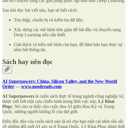
sau đó chuyển sang các giải pháp phức tạp hơn như Deep Learning.
Sau khi đọc bài viết này, bạn sẽ biết cách:
Thu thập, chuẩn bị và kiểm tra dữ liệu.
Xây dựng các mô hình đơn giản để bắt đầu và chuyển sang
Deep Learning nếu cần thiết.
Giải thích và hiểu mô hình của bạn, để đảm bảo bạn thực sự
nắm bắt thông tin.
Sách hay nên đọc
AI Superpowers: China, Silicon Valley, and the New World
Order
—
www.goodreads.com
AI Superpowers
là cuốn sách thực tế trong ngành công nghiệp AI,
được viết bởi một cựu chiến binh trong lĩnh vực này,
Lý Khai
Phục
. Nó cho ta thấy cho cuộc đua AI giữa Hoa Kỳ và Trung
Quốc, những người khổng lồ của thế giới.
Điều độc đáo của cuốn sách này là nó cho bạn một cái nhìn sâu sắc
về những đổi mới AI xảy ra ở Trung Quốc. Lý Khai Phục dành thời