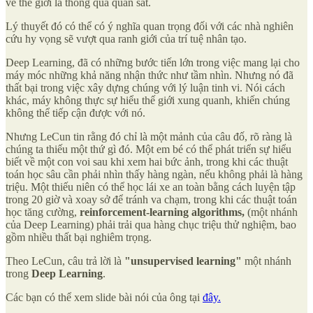
về thế giới là thông qua quan sát.
Lý thuyết đó có thể có ý nghĩa quan trọng đối với các nhà nghiên
cứu hy vọng sẽ vượt qua ranh giới của trí tuệ nhân tạo.
Deep Learning, đã có những bước tiến lớn trong việc mang lại cho
máy móc những khả năng nhận thức như tầm nhìn. Nhưng nó đã
thất bại trong việc xây dựng chúng với lý luận tinh vi. Nói cách
khác, máy không thực sự hiểu thế giới xung quanh, khiến chúng
không thể tiếp cận được với nó.
Nhưng LeCun tin rằng đó chỉ là một mảnh của câu đố, rõ ràng là
chúng ta thiếu một thứ gì đó. Một em bé có thể phát triển sự hiểu
biết về một con voi sau khi xem hai bức ảnh, trong khi các thuật
toán học sâu cần phải nhìn thấy hàng ngàn, nếu không phải là hàng
triệu. Một thiếu niên có thể học lái xe an toàn bằng cách luyện tập
trong 20 giờ và xoay sở để tránh va chạm, trong khi các thuật toán
học tăng cường,
reinforcement-learning algorithms,
(một nhánh
của Deep Learning) phải trải qua hàng chục triệu thử nghiệm, bao
gồm nhiều thất bại nghiêm trọng.
Theo LeCun, câu trả lời là
"unsupervised learning"
một nhánh
trong
Deep Learning
.
Các bạn có thể xem slide bài nói của ông tại
đây.