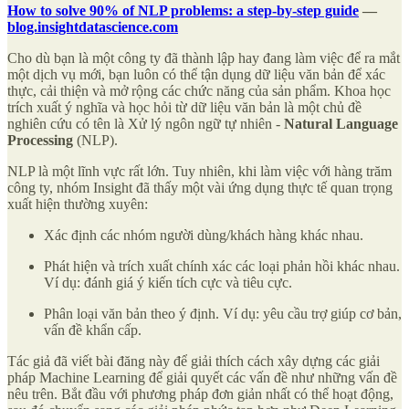
How to solve 90% of NLP problems: a step-by-step guide
—
blog.insightdatascience.com
Cho dù bạn là một công ty đã thành lập hay đang làm việc để ra mắt
một dịch vụ mới, bạn luôn có thể tận dụng dữ liệu văn bản để xác
thực, cải thiện và mở rộng các chức năng của sản phẩm. Khoa học
trích xuất ý nghĩa và học hỏi từ dữ liệu văn bản là một chủ đề
nghiên cứu có tên là Xử lý ngôn ngữ tự nhiên -
Natural Language
Processing
(NLP).
NLP là một lĩnh vực rất lớn. Tuy nhiên, khi làm việc với hàng trăm
công ty, nhóm Insight đã thấy một vài ứng dụng thực tế quan trọng
xuất hiện thường xuyên:
Xác định các nhóm người dùng/khách hàng khác nhau.
Phát hiện và trích xuất chính xác các loại phản hồi khác nhau.
Ví dụ: đánh giá ý kiến ​​tích cực và tiêu cực.
Phân loại văn bản theo ý định. Ví dụ: yêu cầu trợ giúp cơ bản,
vấn đề khẩn cấp.
Tác giả đã viết bài đăng này để giải thích cách xây dựng các giải
pháp Machine Learning để giải quyết các vấn đề như những vấn đề
nêu trên. Bắt đầu với phương pháp đơn giản nhất có thể hoạt động,