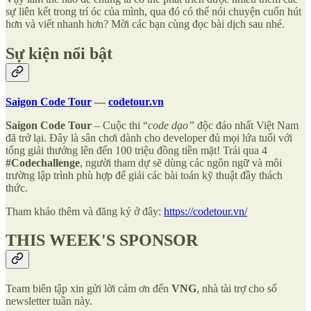
sự liên kết trong trí óc của mình, qua đó có thể nói chuyện cuốn hút
hơn và viết nhanh hơn? Mời các bạn cùng đọc bài dịch sau nhé.
Sự kiện nổi bật
Saigon Code Tour
—
codetour.vn
Saigon Code Tour
– Cuộc thi “
code dạo”
độc đáo nhất Việt Nam
đã trở lại. Đây là sân chơi dành cho developer đủ mọi lứa tuổi với
tổng giải thưởng lên đến 100 triệu đồng tiền mặt! Trải qua 4
#Codechallenge
, người tham dự sẽ dùng các ngôn ngữ và môi
trường lập trình phù hợp để giải các bài toán kỹ thuật đầy thách
thức.
Tham khảo thêm và đăng ký ở đây:
https://codetour.vn/
THIS WEEK'S SPONSOR
Team biên tập xin gửi lời cảm ơn đến
VNG
, nhà tài trợ cho số
newsletter tuần này.