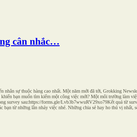
ang cân nhắc…
ển nhân sự thuộc hàng cao nhất. Một năm mới đã tới, Grokking Newslett
h khiến bạn muốn tìm kiếm một công việc mới? Một môi trường làm việc
rong survey sau:https://forms.gle/Lvb3b7wwuRV29xo79Kết quả từ survey 
c bạn từ những lần nhảy việc nhé. Những chia sẻ hay ho thú vị nhất, s