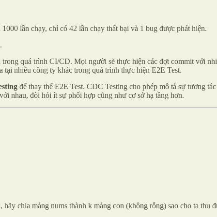
 1000 lần chạy, chỉ có 42 lần chạy thất bại và 1 bug được phát hiện.
.
n trong quá trình CI/CD. Mọi người sẽ thực hiện các đợt commit với nhi
a tại nhiều công ty khác trong quá trình thực hiện E2E Test.
sting
để thay thế E2E Test. CDC Testing cho phép mô tả sự tương tác
i nhau, đòi hỏi ít sự phối hợp cũng như cơ sở hạ tầng hơn.
ãy chia mảng nums thành k mảng con (không rỗng) sao cho ta thu đư