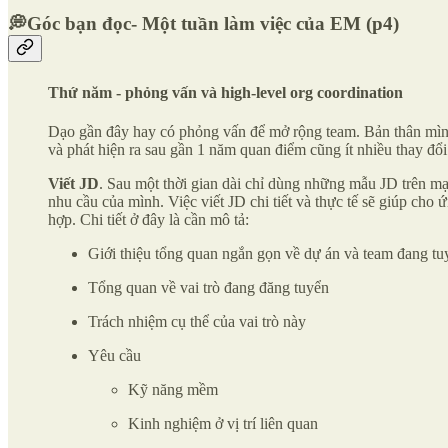
💭Góc bạn đọc-
Một tuần làm việc của EM (p4)
Thứ năm
- phỏng vấn và high-level org coordination
Dạo gần đây hay có phỏng vấn để mở rộng team. Bản thân mình 
và phát hiện ra sau gần 1 năm quan điểm cũng ít nhiều thay đổi
Viết JD
. Sau một thời gian dài chỉ dùng những mẫu JD trên mạ
nhu cầu của mình. Việc viết JD chi tiết và thực tế sẽ giúp cho
hợp. Chi tiết ở đây là cần mô tả:
Giới thiệu tổng quan ngắn gọn về dự án và team đang tu
Tổng quan về vai trò đang đăng tuyển
Trách nhiệm cụ thể của vai trò này
Yêu cầu
Kỹ năng mềm
Kinh nghiệm ở vị trí liên quan