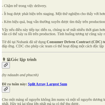
- Chậm trễ trong việc delivery.
- Ít bug được phát hiện trên staging. Một thử nghiệm cho thấy với hơn
- Kém hiệu quả, bug vẫn thường xuyên được tìm thấy trên production
Vậy nếu điều này tiếp tục diễn ra, chúng ta sẽ mất nhiều thời gian hơ
vẫn có thể xảy ra lỗi trên production. Tình huống tương tự cũng xảy r
Từ đó tại Nubank đã sử dụng
Consumer Driven Contract (CDC) te
đáp ứng. CDC cho phép các team có thể hoạt động một cách độc lập vớ
👨‍💻Góc lập trình
(by ndaadn and phucnh)
Đề ra tuần này:
Split Array Largest Sum
Cho một mảng số nguyên không âm nums và một số nguyên dương k, h
nhất. Hãy trả lại tổng lớn nhất mà ta có thể thu được.