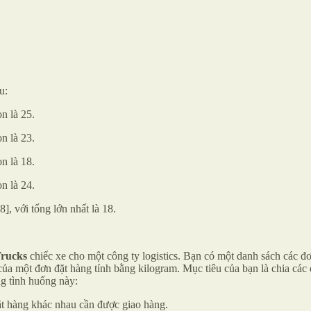
u:
on là 25.
on là 23.
on là 18.
on là 24.
], với tổng lớn nhất là 18.
rucks
chiếc xe cho một công ty logistics. Bạn có một danh sách các 
 của một đơn đặt hàng tính bằng kilogram. Mục tiêu của bạn là chia các
ng tình huống này:
ặt hàng khác nhau cần được giao hàng.