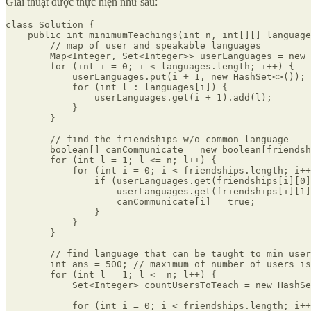
‌Giải thuật được thực hiện như sau:
class Solution {

    public int minimumTeachings(int n, int[][] language
        // map of user and speakable languages

        Map<Integer, Set<Integer>> userLanguages = new 
        for (int i = 0; i < languages.length; i++) {

            userLanguages.put(i + 1, new HashSet<>());

            for (int l : languages[i]) {

                userLanguages.get(i + 1).add(l);

            }

        }

        // find the friendships w/o common language

        boolean[] canCommunicate = new boolean[friendsh
        for (int l = 1; l <= n; l++) {

            for (int i = 0; i < friendships.length; i++
                if (userLanguages.get(friendships[i][0]
                    userLanguages.get(friendships[i][1]
                    canCommunicate[i] = true;

                }

            }

        }

        // find language that can be taught to min user
        int ans = 500; // maximum of number of users is
        for (int l = 1; l <= n; l++) {

            Set<Integer> countUsersToTeach = new HashSe
            for (int i = 0; i < friendships.length; i++