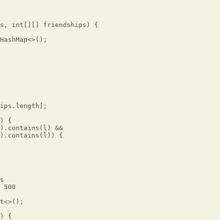
s, int[][] friendships) {

HashMap<>();

ips.length];

) {

).contains(l) &&

).contains(l)) {

s

 500

t<>();

) {
