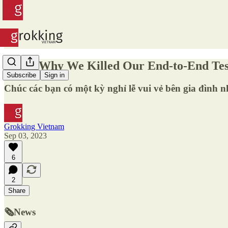
#264 - Why We Killed Our End-to-End Tes
Subscribe
Sign in
Chúc các bạn có một kỳ nghỉ lễ vui vẻ bên gia đình n
Grokking Vietnam
Sep 03, 2023
6
2
Share
🗞️
News