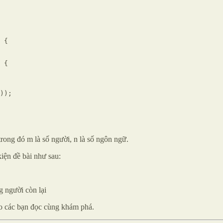
 {

 {

));

trong đó m là số người, n là số ngôn ngữ.
kiện đề bài như sau:
g người còn lại
ho các bạn đọc cùng khám phá.