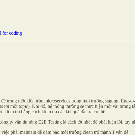
l for coding
đề trong một kiến trúc microservices trong môi trường staging. End-to-
tới một topic). Khi đó, hệ thống thường sẽ thực hiện một vài tương t
c kiểm tra bằng cách kiểm tra các kết quả đầu ra cụ thể.
g ty vẫn tin rằng E2E Testing là cách tốt nhất để phát hiện lỗi, tuy n
à việc phải maintain để đảm bảo môi trường clean trở thành 1 vấn đề.