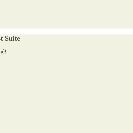
t Suite
hé!