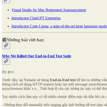
Visual Studio for Mac Retirement Announcement
Introducing ChatGPT Enterprise
Introducing Code Llama, a state-of-the-art large language mode
📰Những bài viết hay
Why We Killed Our End-to-End Test Suite
(by lpv)
Trước đây, tại Nubank sử dụng
End-to-End test
để tìm ra những vấn 
(bằng cách sử dụng HTTP request hoặc tạo một message asynchronous 
asynchronous khác v.v... Tính hợp lệ của các tương tác này có thể đượ
Tuy nhiên cách làm này có rất nhiều nhược điểm mặc dù hầu hết các côn
- Những thay đổi manually trên staging gây ảnh hưởng tới test data v